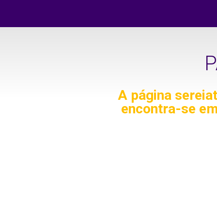
P
A página
sereia
encontra-se em