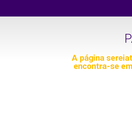
P
A página
sereia
encontra-se em