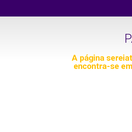
P
A página
sereia
encontra-se em