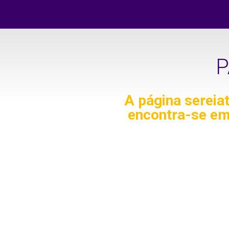
P
A página
sereia
encontra-se em