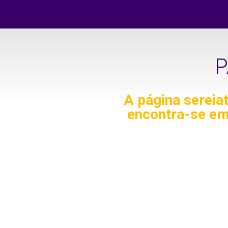
P
A página
sereia
encontra-se em