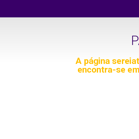
P
A página
sereia
encontra-se em