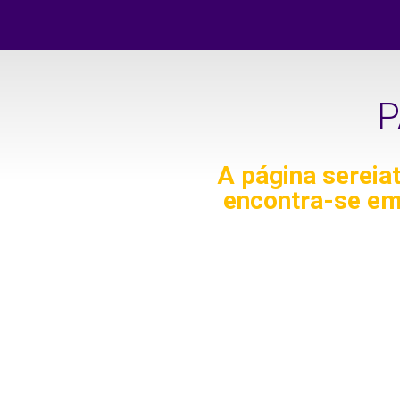
P
A página
sereia
encontra-se em