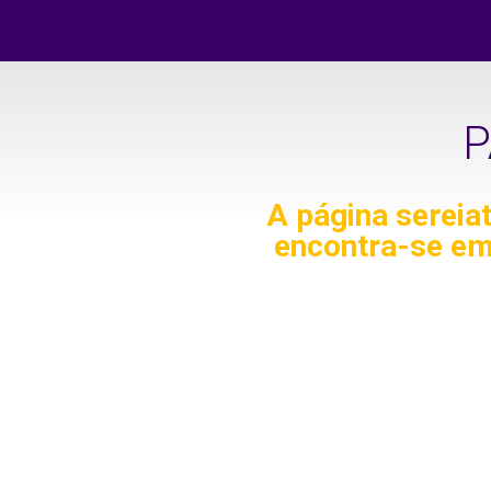
P
A página
sereia
encontra-se em