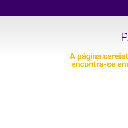
P
A página
sereia
encontra-se em